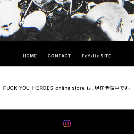
HOME
CONTACT
FxYxHx SITE
FUCK YOU HEROES online store は、現在準備中です。